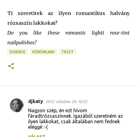
Ti szeretitek az ilyen romantikus halvány
rózsaszín lakkokat?
Do you like these romantic lightt rose-tint
nailpolishes?
ESSENCE
KÖRÖMLAKK
TESZT
djkaty
2012. október 24. 10:22
M
Nagyon szép, én ezt hívom
e
fáradtrózsaszínnek. Igazából szeretném az
ilyen lakkokat, csak általában nem fednek
g
eléggé :-(
j
VÁLASZ