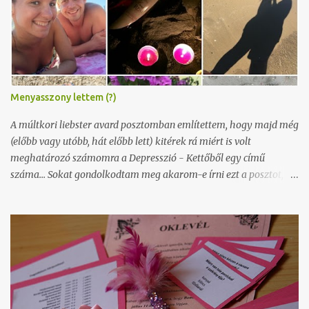
é
s
k
ü
l
d
é
s
Menyasszony lettem (?)
e
A múltkori liebster avard posztomban említettem, hogy majd még
(előbb vagy utóbb, hát előbb lett) kitérek rá miért is volt
meghatározó számomra a Depresszió - Kettőből egy című
száma... Sokat gondolkodtam meg akarom-e írni ezt a posztot,
vagy sem, de végül úgy döntöttem kikívánkozik belőlem és
megosztom veletek. Úgy érzem kicsit (talán inkább nagyon)
megosztó lesz, amit írok, és sokaknak nem fog tetszeni, de ezt
most valamiért nem tudom magamban tartani ennek ellenére
sem. És különben is akinek nem inge ne vegye magára, ez az én
véleményem, az én érzéseim, nem kell egyetérteni és elfogadni
sem ... :) Közel 6 és fél éve vagyunk már együtt a párommal, és
augusztusban a nyaralásunk alakalmával óriási meglepetésemre