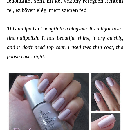
fedőlakkot sem. Én két vékony rétegben kentem
fel, ez bőven elég, mert szépen fed.
This nailpolish I bougth in a blogsale. It's a light rose-
tint nailpolish. It has beautiful shine, it dry quickly,
and it don't need top coat. I used two thin coat, the
polish coves right.