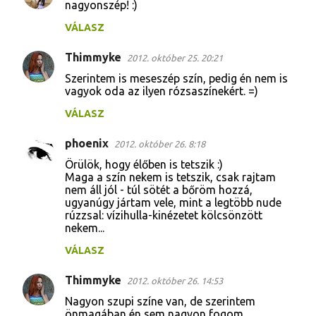
nagyonszép! :)
VÁLASZ
Thimmyke
2012. október 25. 20:21
Szerintem is meseszép szín, pedig én nem is
vagyok oda az ilyen rózsaszínekért. =)
VÁLASZ
phoenix
2012. október 26. 8:18
Örülök, hogy élőben is tetszik :)
Maga a szín nekem is tetszik, csak rajtam
nem áll jól - túl sötét a bőröm hozzá,
ugyanúgy jártam vele, mint a legtöbb nude
rúzzsal: vízihulla-kinézetet kölcsönzött
nekem...
VÁLASZ
Thimmyke
2012. október 26. 14:53
Nagyon szupi színe van, de szerintem
önmagában én sem nagyon fogom