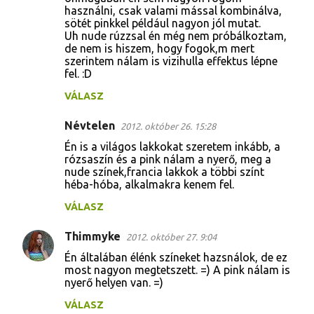
használni, csak valami mással kombinálva,
sötét pinkkel például nagyon jól mutat.
Uh nude rúzzsal én még nem próbálkoztam,
de nem is hiszem, hogy fogok,m mert
szerintem nálam is vizihulla effektus lépne
fel. :D
VÁLASZ
Névtelen
2012. október 26. 15:28
Én is a világos lakkokat szeretem inkább, a
rózsaszín és a pink nálam a nyerő, meg a
nude színek,francia lakkok a többi színt
héba-hóba, alkalmakra kenem fel.
VÁLASZ
Thimmyke
2012. október 27. 9:04
Én általában élénk színeket hazsnálok, de ez
most nagyon megtetszett. =) A pink nálam is
nyerő helyen van. =)
VÁLASZ