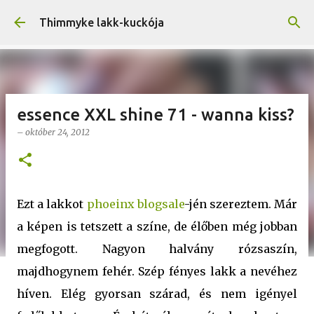
Ugrás a fő tartalomra
Thimmyke lakk-kuckója
essence XXL shine 71 - wanna kiss?
–
október 24, 2012
Ezt a lakkot
phoeinx blogsale
-jén szereztem. Már
a képen is tetszett a színe, de élőben még jobban
megfogott. Nagyon halvány rózsaszín,
majdhogynem fehér. Szép fényes lakk a nevéhez
híven. Elég gyorsan szárad, és nem igényel